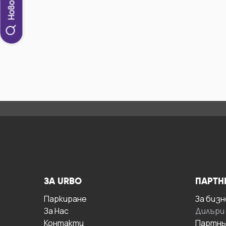
ЗА URBO
ПАРТН
Паркиране
За бизн
За Hас
Дилъри
Контакти
Партнь