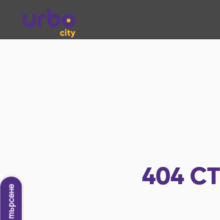
404
СТ
Ново търсене