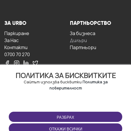
ЗА URBO
ПАРТНЬОРСТВО
Паркиране
За бизнесa
За Hас
Дилъри
Контакти
Партньори
0700 70 270
ПОЛИТИКА ЗА БИСКВИТКИТЕ
Сайтът използва бисквитки
Политика за
поверителност
УСЛОВИЯ ЗА
ИЗТЕГЛЕТЕ
ПОЛЗВАНЕ
ПРИЛОЖЕНИЕТО
РАЗБРАХ
Правила и условия за
ползване
ОТКАЖИ ВСИЧКИ