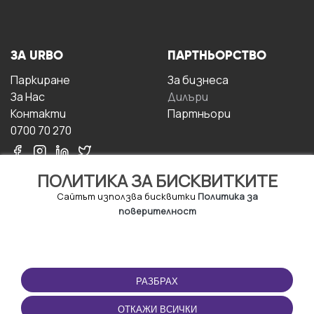
ЗА URBO
ПАРТНЬОРСТВО
Паркиране
За бизнесa
За Hас
Дилъри
Контакти
Партньори
0700 70 270
ПОЛИТИКА ЗА БИСКВИТКИТЕ
Сайтът използва бисквитки
Политика за
поверителност
УСЛОВИЯ ЗА
ИЗТЕГЛЕТЕ
ПОЛЗВАНЕ
ПРИЛОЖЕНИЕТО
РАЗБРАХ
Правила и условия за
ползване
ОТКАЖИ ВСИЧКИ