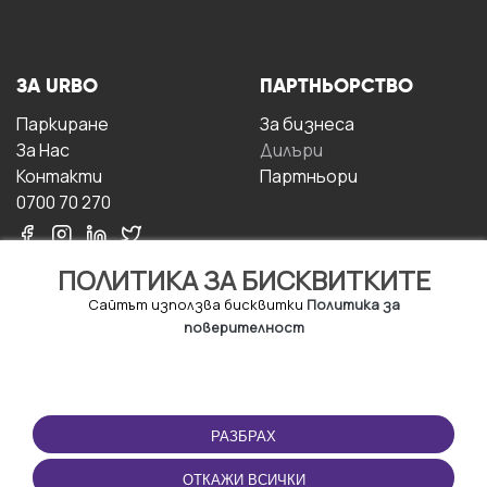
ЗА URBO
ПАРТНЬОРСТВО
Паркиране
За бизнесa
За Hас
Дилъри
Контакти
Партньори
0700 70 270
ПОЛИТИКА ЗА БИСКВИТКИТЕ
Сайтът използва бисквитки
Политика за
поверителност
УСЛОВИЯ ЗА
ИЗТЕГЛЕТЕ
ПОЛЗВАНЕ
ПРИЛОЖЕНИЕТО
РАЗБРАХ
Правила и условия за
ползване
ОТКАЖИ ВСИЧКИ