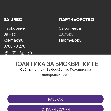
ЗА URBO
ПАРТНЬОРСТВО
Паркиране
За бизнесa
За Hас
Дилъри
Контакти
Партньори
0700 70 270
ПОЛИТИКА ЗА БИСКВИТКИТЕ
Сайтът използва бисквитки
Политика за
поверителност
УСЛОВИЯ ЗА
ИЗТЕГЛЕТЕ
ПОЛЗВАНЕ
ПРИЛОЖЕНИЕТО
РАЗБРАХ
Правила и условия за
ползване
ОТКАЖИ ВСИЧКИ