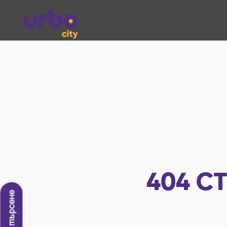
404
СТ
Ново търсене