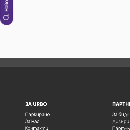
ЗА URBO
ПАРТН
Паркиране
За бизн
За Hас
Дилъри
Контакти
Партнь