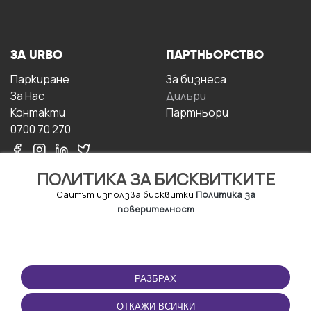
ЗА URBO
ПАРТНЬОРСТВО
Паркиране
За бизнесa
За Hас
Дилъри
Контакти
Партньори
0700 70 270
ПОЛИТИКА ЗА БИСКВИТКИТЕ
Сайтът използва бисквитки
Политика за
поверителност
УСЛОВИЯ ЗА
ИЗТЕГЛЕТЕ
ПОЛЗВАНЕ
ПРИЛОЖЕНИЕТО
РАЗБРАХ
Правила и условия за
ползване
ОТКАЖИ ВСИЧКИ