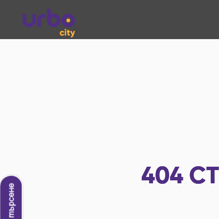
404
СТ
Ново търсене