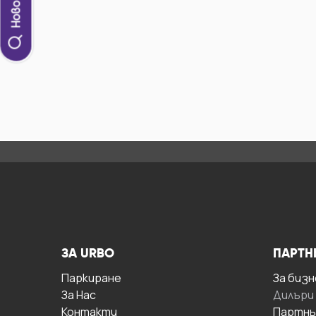
ЗА URBO
ПАРТН
Паркиране
За бизн
За Hас
Дилъри
Контакти
Партнь