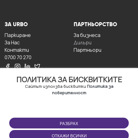
ЗА URBO
ПАРТНЬОРСТВО
Паркиране
За бизнесa
За Hас
Дилъри
Контакти
Партньори
0700 70 270
ПОЛИТИКА ЗА БИСКВИТКИТЕ
Сайтът използва бисквитки
Политика за
поверителност
УСЛОВИЯ ЗА
ИЗТЕГЛЕТЕ
ПОЛЗВАНЕ
ПРИЛОЖЕНИЕТО
РАЗБРАХ
Правила и условия за
ползване
ОТКАЖИ ВСИЧКИ