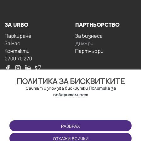
ЗА URBO
ПАРТНЬОРСТВО
Паркиране
За бизнесa
За Hас
Дилъри
Контакти
Партньори
0700 70 270
ПОЛИТИКА ЗА БИСКВИТКИТЕ
Сайтът използва бисквитки
Политика за
поверителност
УСЛОВИЯ ЗА
ИЗТЕГЛЕТЕ
ПОЛЗВАНЕ
ПРИЛОЖЕНИЕТО
РАЗБРАХ
Правила и условия за
ползване
ОТКАЖИ ВСИЧКИ