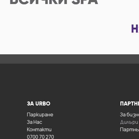
ВСИЧКИ
SPA
Н
ЗА URBO
ПАРТН
Паркиране
За бизн
За Hас
Дилъри
Контакти
Партнь
0700 70 270