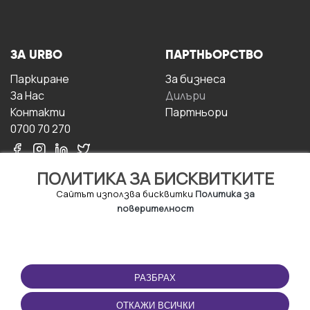
ЗА URBO
ПАРТНЬОРСТВО
Паркиране
За бизнесa
За Hас
Дилъри
Контакти
Партньори
0700 70 270
ПОЛИТИКА ЗА БИСКВИТКИТЕ
Сайтът използва бисквитки
Политика за
поверителност
УСЛОВИЯ ЗА
ИЗТЕГЛЕТЕ
ПОЛЗВАНЕ
ПРИЛОЖЕНИЕТО
РАЗБРАХ
Правила и условия за
ползване
ОТКАЖИ ВСИЧКИ