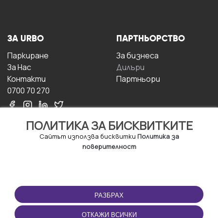
ЗА URBO
ПАРТНЬОРСТВО
Паркиране
За бизнесa
За Hас
Дилъри
Контакти
Партньори
0700 70 270
ПОЛИТИКА ЗА БИСКВИТКИТЕ
Сайтът използва бисквитки
Политика за
поверителност
УСЛОВИЯ ЗА
ИЗТЕГЛЕТЕ
ПОЛЗВАНЕ
ПРИЛОЖЕНИЕТО
РАЗБРАХ
Правила и условия за
ползване
ОТКАЖИ ВСИЧКИ