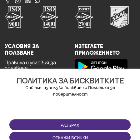
УСЛОВИЯ ЗА
ИЗТЕГЛЕТЕ
ПОЛЗВАНЕ
ПРИЛОЖЕНИЕТО
Правила и условия за
ползване
Политика за
ПОЛИТИКА ЗА БИСКВИТКИТЕ
поверителност
Политика за кукита
Сайтът използва бисквитки
Политика за
За потребителите
поверителност
РАЗБРАХ
ОТКАЖИ ВСИЧКИ