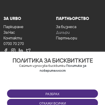
ЗА URBO
ПАРТНЬОРСТВО
Паркиране
За бизнесa
За Hас
Дилъри
Контакти
Партньори
0700 70 270
ПОЛИТИКА ЗА БИСКВИТКИТЕ
Сайтът използва бисквитки
Политика за
поверителност
УСЛОВИЯ ЗА
ИЗТЕГЛЕТЕ
ПОЛЗВАНЕ
ПРИЛОЖЕНИЕТО
РАЗБРАХ
Правила и условия за
ползване
ОТКАЖИ ВСИЧКИ