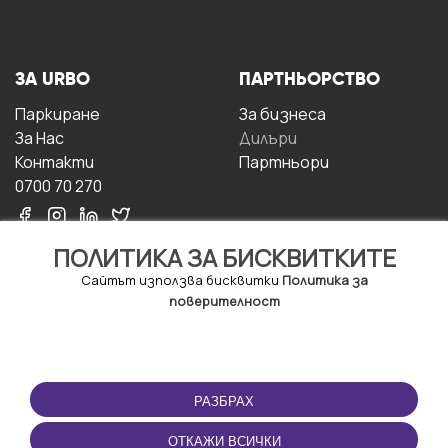
ЗА URBO
ПАРТНЬОРСТВО
Паркиране
За бизнесa
За Hас
Дилъри
Контакти
Партньори
0700 70 270
ПОЛИТИКА ЗА БИСКВИТКИТЕ
Сайтът използва бисквитки
Политика за
поверителност
УСЛОВИЯ ЗА
ИЗТЕГЛЕТЕ
ПОЛЗВАНЕ
ПРИЛОЖЕНИЕТО
РАЗБРАХ
Правила и условия за
ползване
ОТКАЖИ ВСИЧКИ