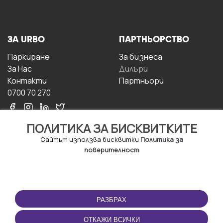
ЗА URBO
ПАРТНЬОРСТВО
Паркиране
За бизнесa
За Hас
Дилъри
Контакти
Партньори
0700 70 270
ПОЛИТИКА ЗА БИСКВИТКИТЕ
Сайтът използва бисквитки
Политика за
поверителност
УСЛОВИЯ ЗА
ИЗТЕГЛЕТЕ
ПОЛЗВАНЕ
ПРИЛОЖЕНИЕТО
РАЗБРАХ
Правила и условия за
ползване
ОТКАЖИ ВСИЧКИ