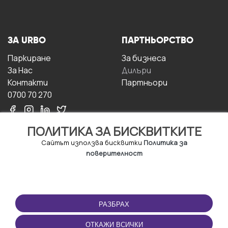
ЗА URBO
ПАРТНЬОРСТВО
Паркиране
За бизнесa
За Hас
Дилъри
Контакти
Партньори
0700 70 270
ПОЛИТИКА ЗА БИСКВИТКИТЕ
Сайтът използва бисквитки
Политика за
поверителност
УСЛОВИЯ ЗА
ИЗТЕГЛЕТЕ
ПОЛЗВАНЕ
ПРИЛОЖЕНИЕТО
РАЗБРАХ
Правила и условия за
ползване
ОТКАЖИ ВСИЧКИ