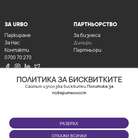
ЗА URBO
ПАРТНЬОРСТВО
Паркиране
За бизнесa
За Hас
Дилъри
Контакти
Партньори
0700 70 270
ПОЛИТИКА ЗА БИСКВИТКИТЕ
Сайтът използва бисквитки
Политика за
поверителност
УСЛОВИЯ ЗА
ИЗТЕГЛЕТЕ
ПОЛЗВАНЕ
ПРИЛОЖЕНИЕТО
РАЗБРАХ
Правила и условия за
ползване
ОТКАЖИ ВСИЧКИ