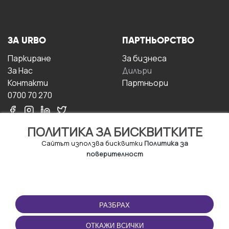
ЗА URBO
ПАРТНЬОРСТВО
Паркиране
За бизнесa
За Hас
Дилъри
Контакти
Партньори
0700 70 270
ПОЛИТИКА ЗА БИСКВИТКИТЕ
Сайтът използва бисквитки
Политика за
поверителност
УСЛОВИЯ ЗА
ИЗТЕГЛЕТЕ
ПОЛЗВАНЕ
ПРИЛОЖЕНИЕТО
РАЗБРАХ
Правила и условия за
ползване
ОТКАЖИ ВСИЧКИ