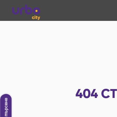
404
СТ
Ново търсене