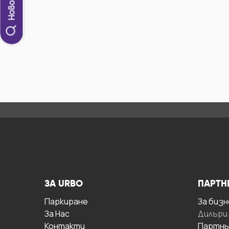
ЗА URBO
ПАРТН
Паркиране
За бизн
За Hас
Дилъри
Контакти
Партнь