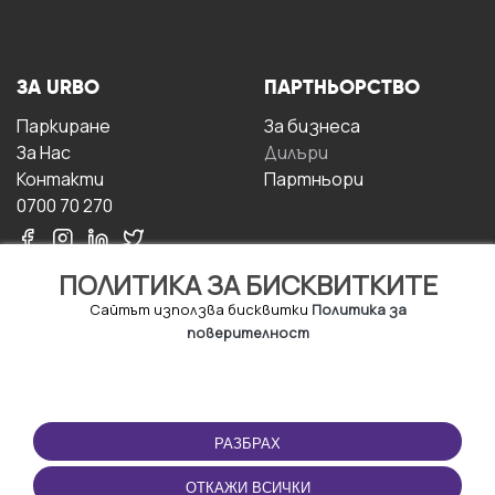
ЗА URBO
ПАРТНЬОРСТВО
Паркиране
За бизнесa
За Hас
Дилъри
Контакти
Партньори
0700 70 270
ПОЛИТИКА ЗА БИСКВИТКИТЕ
Сайтът използва бисквитки
Политика за
поверителност
УСЛОВИЯ ЗА
ИЗТЕГЛЕТЕ
ПОЛЗВАНЕ
ПРИЛОЖЕНИЕТО
РАЗБРАХ
Правила и условия за
ползване
ОТКАЖИ ВСИЧКИ