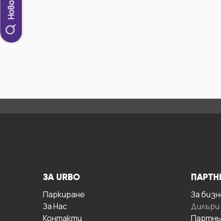
ЗА URBO
ПАРТН
Паркиране
За бизн
За Hас
Дилъри
Контакти
Партнь