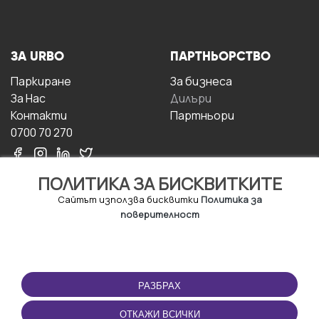
ЗА URBO
ПАРТНЬОРСТВО
Паркиране
За бизнесa
За Hас
Дилъри
Контакти
Партньори
0700 70 270
ПОЛИТИКА ЗА БИСКВИТКИТЕ
Сайтът използва бисквитки
Политика за
поверителност
УСЛОВИЯ ЗА
ИЗТЕГЛЕТЕ
ПОЛЗВАНЕ
ПРИЛОЖЕНИЕТО
РАЗБРАХ
Правила и условия за
ползване
ОТКАЖИ ВСИЧКИ