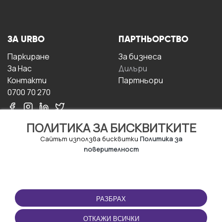
ЗА URBO
ПАРТНЬОРСТВО
Паркиране
За бизнесa
За Hас
Дилъри
Контакти
Партньори
0700 70 270
ПОЛИТИКА ЗА БИСКВИТКИТЕ
Сайтът използва бисквитки
Политика за
поверителност
УСЛОВИЯ ЗА
ИЗТЕГЛЕТЕ
ПОЛЗВАНЕ
ПРИЛОЖЕНИЕТО
РАЗБРАХ
Правила и условия за
ползване
ОТКАЖИ ВСИЧКИ