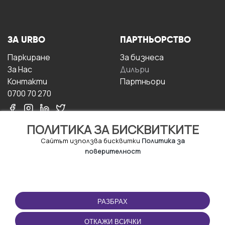
ЗА URBO
ПАРТНЬОРСТВО
Паркиране
За бизнесa
За Hас
Дилъри
Контакти
Партньори
0700 70 270
ПОЛИТИКА ЗА БИСКВИТКИТЕ
Сайтът използва бисквитки
Политика за
поверителност
УСЛОВИЯ ЗА
ИЗТЕГЛЕТЕ
ПОЛЗВАНЕ
ПРИЛОЖЕНИЕТО
РАЗБРАХ
Правила и условия за
ползване
ОТКАЖИ ВСИЧКИ