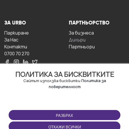
ЗА URBO
ПАРТНЬОРСТВО
Паркиране
За бизнесa
За Hас
Дилъри
Контакти
Партньори
0700 70 270
ПОЛИТИКА ЗА БИСКВИТКИТЕ
Сайтът използва бисквитки
Политика за
поверителност
УСЛОВИЯ ЗА
ИЗТЕГЛЕТЕ
ПОЛЗВАНЕ
ПРИЛОЖЕНИЕТО
РАЗБРАХ
Правила и условия за
ползване
ОТКАЖИ ВСИЧКИ