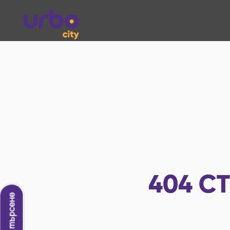
404
СТ
Ново търсене