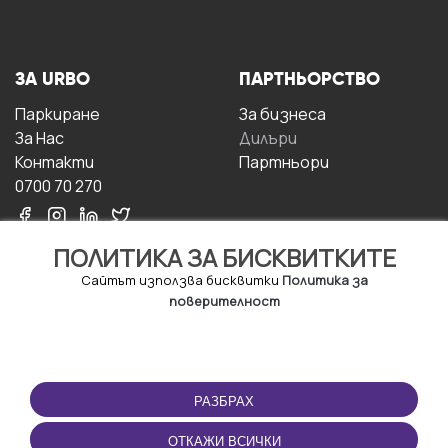
ЗА URBO
ПАРТНЬОРСТВО
Паркиране
За бизнесa
За Hас
Дилъри
Контакти
Партньори
0700 70 270
ПОЛИТИКА ЗА БИСКВИТКИТЕ
Сайтът използва бисквитки
Политика за
поверителност
УСЛОВИЯ ЗА
ИЗТЕГЛЕТЕ
ПОЛЗВАНЕ
ПРИЛОЖЕНИЕТО
РАЗБРАХ
Правила и условия за
ползване
ОТКАЖИ ВСИЧКИ