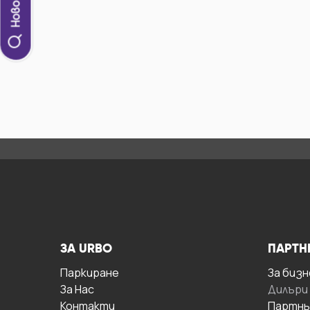
ЗА URBO
ПАРТН
Паркиране
За бизн
За Hас
Дилъри
Контакти
Партнь