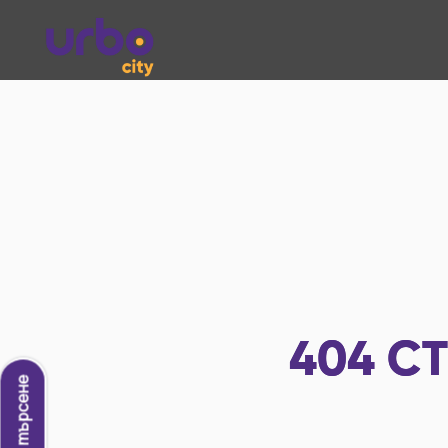
404
СТ
Ново търсене