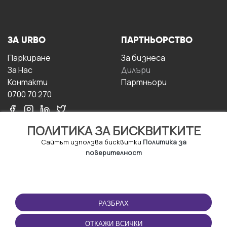
ЗА URBO
ПАРТНЬОРСТВО
Паркиране
За бизнесa
За Hас
Дилъри
Контакти
Партньори
0700 70 270
ПОЛИТИКА ЗА БИСКВИТКИТЕ
Сайтът използва бисквитки
Политика за
поверителност
УСЛОВИЯ ЗА
ИЗТЕГЛЕТЕ
ПОЛЗВАНЕ
ПРИЛОЖЕНИЕТО
РАЗБРАХ
Правила и условия за
ползване
ОТКАЖИ ВСИЧКИ