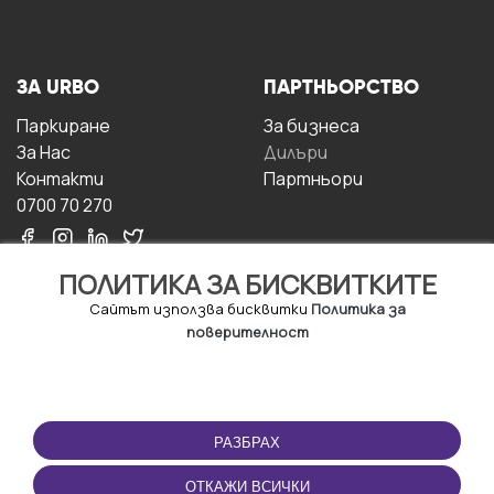
ЗА URBO
ПАРТНЬОРСТВО
Паркиране
За бизнесa
За Hас
Дилъри
Контакти
Партньори
0700 70 270
ПОЛИТИКА ЗА БИСКВИТКИТЕ
Сайтът използва бисквитки
Политика за
поверителност
УСЛОВИЯ ЗА
ИЗТЕГЛЕТЕ
ПОЛЗВАНЕ
ПРИЛОЖЕНИЕТО
РАЗБРАХ
Правила и условия за
ползване
ОТКАЖИ ВСИЧКИ