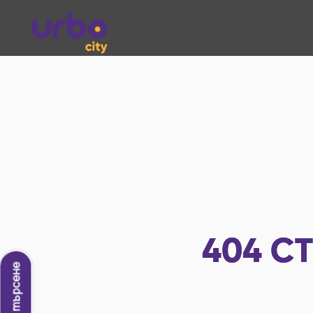
404
СТ
Ново търсене