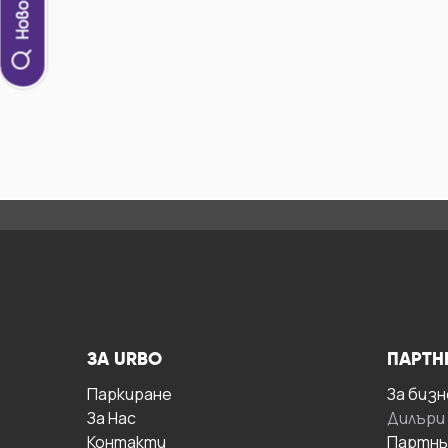
ЗА URBO
ПАРТН
Паркиране
За бизн
За Hас
Дилъри
Контакти
Партнь