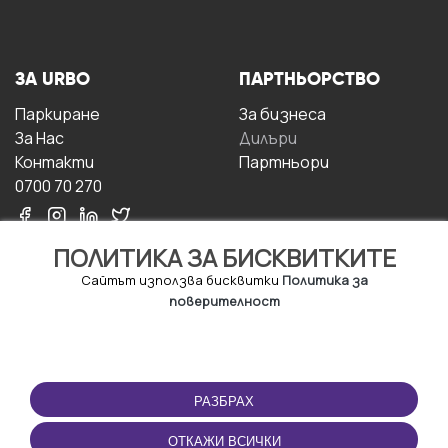
ЗА URBO
ПАРТНЬОРСТВО
Паркиране
За бизнесa
За Hас
Дилъри
Контакти
Партньори
0700 70 270
ПОЛИТИКА ЗА БИСКВИТКИТЕ
Сайтът използва бисквитки
Политика за
поверителност
УСЛОВИЯ ЗА
ИЗТЕГЛЕТЕ
ПОЛЗВАНЕ
ПРИЛОЖЕНИЕТО
РАЗБРАХ
Правила и условия за
ползване
ОТКАЖИ ВСИЧКИ