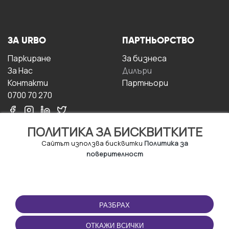
ЗА URBO
ПАРТНЬОРСТВО
Паркиране
За бизнесa
За Hас
Дилъри
Контакти
Партньори
0700 70 270
ПОЛИТИКА ЗА БИСКВИТКИТЕ
Сайтът използва бисквитки
Политика за
поверителност
УСЛОВИЯ ЗА
ИЗТЕГЛЕТЕ
ПОЛЗВАНЕ
ПРИЛОЖЕНИЕТО
РАЗБРАХ
Правила и условия за
ползване
ОТКАЖИ ВСИЧКИ