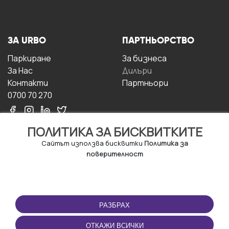
ЗА URBO
ПАРТНЬОРСТВО
Паркиране
За бизнесa
За Hас
Дилъри
Контакти
Партньори
0700 70 270
ПОЛИТИКА ЗА БИСКВИТКИТЕ
Сайтът използва бисквитки
Политика за
поверителност
УСЛОВИЯ ЗА
ИЗТЕГЛЕТЕ
ПОЛЗВАНЕ
ПРИЛОЖЕНИЕТО
РАЗБРАХ
Правила и условия за
ползване
ОТКАЖИ ВСИЧКИ