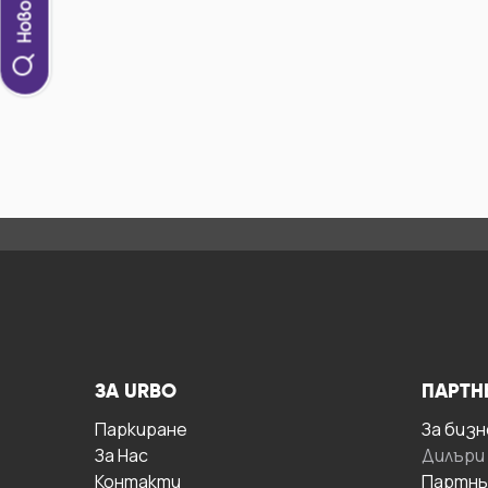
ЗА URBO
ПАРТН
Паркиране
За бизн
За Hас
Дилъри
Контакти
Партнь