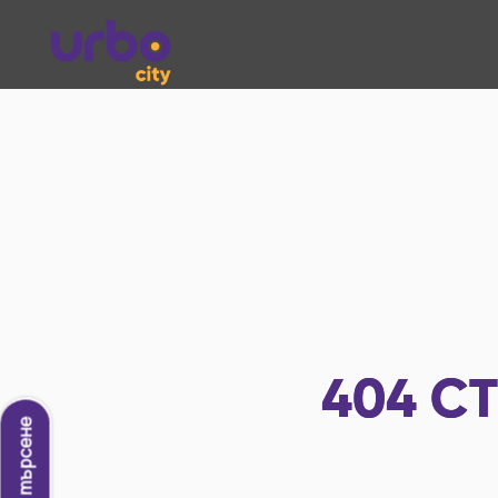
404
СТ
Ново търсене