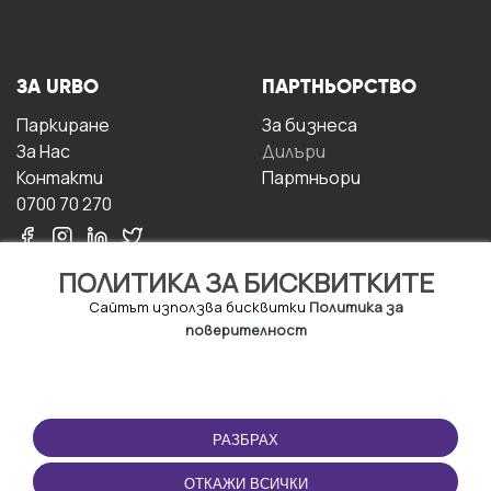
ЗА URBO
ПАРТНЬОРСТВО
Паркиране
За бизнесa
За Hас
Дилъри
Контакти
Партньори
0700 70 270
ПОЛИТИКА ЗА БИСКВИТКИТЕ
Сайтът използва бисквитки
Политика за
поверителност
УСЛОВИЯ ЗА
ИЗТЕГЛЕТЕ
ПОЛЗВАНЕ
ПРИЛОЖЕНИЕТО
РАЗБРАХ
Правила и условия за
ползване
ОТКАЖИ ВСИЧКИ