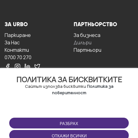
ЗА URBO
ПАРТНЬОРСТВО
Паркиране
За бизнесa
За Hас
Дилъри
Контакти
Партньори
0700 70 270
ПОЛИТИКА ЗА БИСКВИТКИТЕ
Сайтът използва бисквитки
Политика за
поверителност
УСЛОВИЯ ЗА
ИЗТЕГЛЕТЕ
ПОЛЗВАНЕ
ПРИЛОЖЕНИЕТО
РАЗБРАХ
Правила и условия за
ползване
ОТКАЖИ ВСИЧКИ