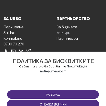
ЗА URBO
ПАРТНЬОРСТВО
Паркиране
За бизнесa
За Hас
Дилъри
Контакти
Партньори
0700 70 270
ПОЛИТИКА ЗА БИСКВИТКИТЕ
Сайтът използва бисквитки
Политика за
поверителност
УСЛОВИЯ ЗА
ИЗТЕГЛЕТЕ
ПОЛЗВАНЕ
ПРИЛОЖЕНИЕТО
РАЗБРАХ
Правила и условия за
ползване
ОТКАЖИ ВСИЧКИ