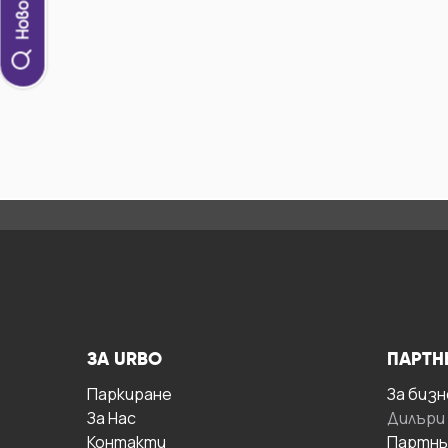
ЗА URBO
ПАРТН
Паркиране
За бизн
За Hас
Дилъри
Контакти
Партнь