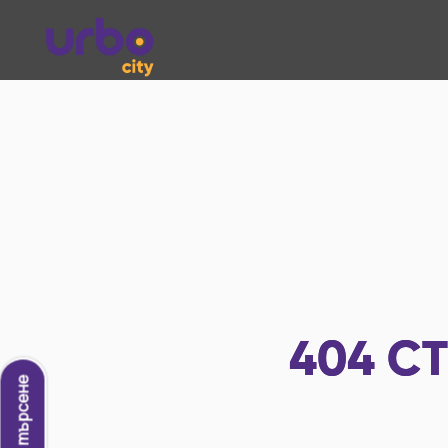
404
СТ
Ново търсене