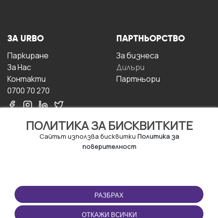
ЗА URBO
ПАРТНЬОРСТВО
Паркиране
За бизнесa
За Hас
Дилъри
Контакти
Партньори
0700 70 270
ПОЛИТИКА ЗА БИСКВИТКИТЕ
Сайтът използва бисквитки
Политика за
поверителност
УСЛОВИЯ ЗА
ИЗТЕГЛЕТЕ
ПОЛЗВАНЕ
ПРИЛОЖЕНИЕТО
РАЗБРАХ
Правила и условия за
ползване
ОТКАЖИ ВСИЧКИ