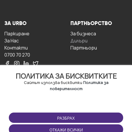
ЗА URBO
ПАРТНЬОРСТВО
Паркиране
За бизнесa
За Hас
Дилъри
Контакти
Партньори
0700 70 270
ПОЛИТИКА ЗА БИСКВИТКИТЕ
Сайтът използва бисквитки
Политика за
поверителност
УСЛОВИЯ ЗА
ИЗТЕГЛЕТЕ
ПОЛЗВАНЕ
ПРИЛОЖЕНИЕТО
РАЗБРАХ
Правила и условия за
ползване
ОТКАЖИ ВСИЧКИ