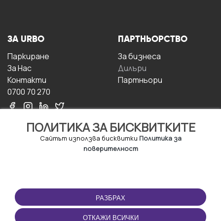
ЗА URBO
ПАРТНЬОРСТВО
Паркиране
За бизнесa
За Hас
Дилъри
Контакти
Партньори
0700 70 270
ПОЛИТИКА ЗА БИСКВИТКИТЕ
Сайтът използва бисквитки
Политика за
поверителност
УСЛОВИЯ ЗА
ИЗТЕГЛЕТЕ
ПОЛЗВАНЕ
ПРИЛОЖЕНИЕТО
РАЗБРАХ
Правила и условия за
ползване
ОТКАЖИ ВСИЧКИ