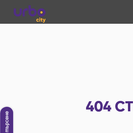
404
СТ
Ново търсене