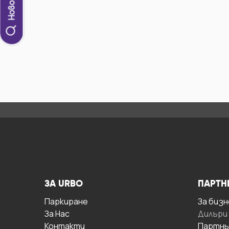
ЗА URBO
ПАРТН
Паркиране
За бизн
За Hас
Дилъри
Контакти
Партнь