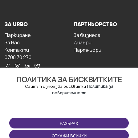
ЗА URBO
ПАРТНЬОРСТВО
Паркиране
За бизнесa
За Hас
Дилъри
Контакти
Партньори
0700 70 270
ПОЛИТИКА ЗА БИСКВИТКИТЕ
Сайтът използва бисквитки
Политика за
поверителност
УСЛОВИЯ ЗА
ИЗТЕГЛЕТЕ
ПОЛЗВАНЕ
ПРИЛОЖЕНИЕТО
РАЗБРАХ
Правила и условия за
ползване
ОТКАЖИ ВСИЧКИ