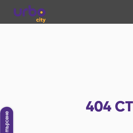
404
СТ
Ново търсене