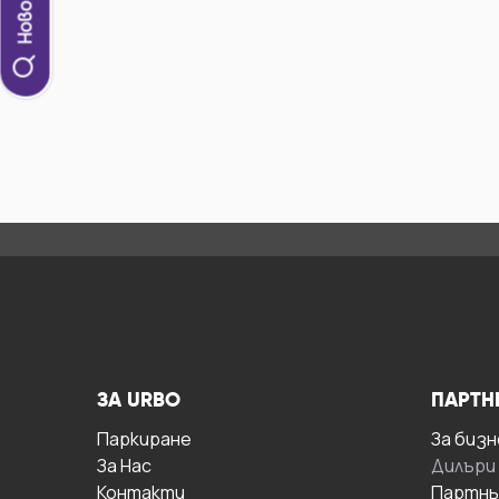
ЗА URBO
ПАРТН
Паркиране
За бизн
За Hас
Дилъри
Контакти
Партнь