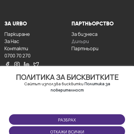
ЗА URBO
ПАРТНЬОРСТВО
Паркиране
За бизнесa
За Hас
Дилъри
Контакти
Партньори
0700 70 270
ПОЛИТИКА ЗА БИСКВИТКИТЕ
Сайтът използва бисквитки
Политика за
поверителност
УСЛОВИЯ ЗА
ИЗТЕГЛЕТЕ
ПОЛЗВАНЕ
ПРИЛОЖЕНИЕТО
РАЗБРАХ
Правила и условия за
ползване
ОТКАЖИ ВСИЧКИ