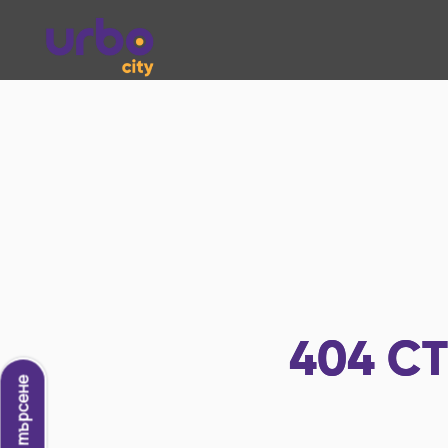
404
СТ
Ново търсене