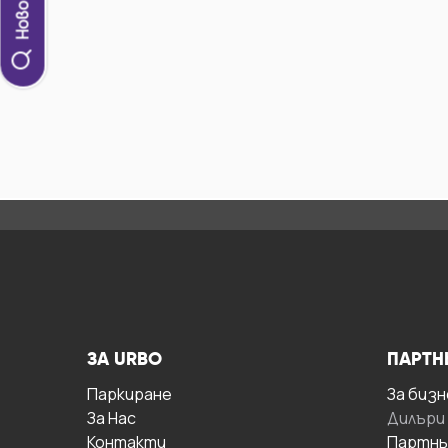
ЗА URBO
ПАРТН
Паркиране
За бизн
За Hас
Дилъри
Контакти
Партнь