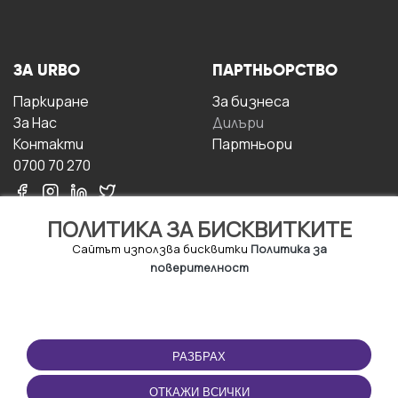
ЗА URBO
ПАРТНЬОРСТВО
Паркиране
За бизнесa
За Hас
Дилъри
Контакти
Партньори
0700 70 270
ПОЛИТИКА ЗА БИСКВИТКИТЕ
Сайтът използва бисквитки
Политика за
поверителност
УСЛОВИЯ ЗА
ИЗТЕГЛЕТЕ
ПОЛЗВАНЕ
ПРИЛОЖЕНИЕТО
РАЗБРАХ
Правила и условия за
ползване
ОТКАЖИ ВСИЧКИ